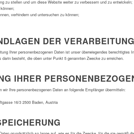
g zu stellen und um diese Website weiter zu verbessern und zu entwickeln;
 können;
nnen, verhindern und untersuchen zu können;
NDLAGEN DER VERARBEITUN
eitung Ihrer personenbezogenen Daten ist unser überwiegendes berechtigtes In
 darin besteht, die oben unter Punkt 5 genannten Zwecke zu erreichen.
UNG IHRER PERSONENBEZOGE
 wir Ihre personenbezogenen Daten an folgende Empfänger übermitteln:
ftgasse 16/3 2500 Baden, Austria
 SPEICHERUNG
ten grundsätzlich so lange auf, wie es für die Zwecke, für die sie gemäß d