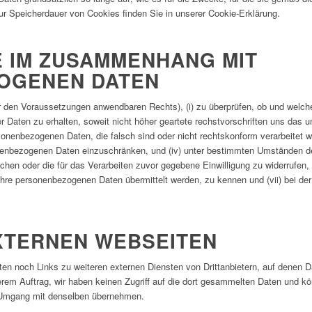
 zur Speicherdauer von Cookies finden Sie in unserer Cookie-Erklärung.
E IM ZUSAMMENHANG MIT
OGENEN DATEN
er den Voraussetzungen anwendbaren Rechts), (i) zu überprüfen, ob und welc
 Daten zu erhalten, soweit nicht höher geartete rechstvorschriften uns das unt
nenbezogenen Daten, die falsch sind oder nicht rechtskonform verarbeitet we
onenbezogenen Daten einzuschränken, und (iv) unter bestimmten Umständen de
en oder die für das Verarbeiten zuvor gegebene Einwilligung zu widerrufen, 
he Ihre personenbezogenen Daten übermittelt werden, zu kennen und (vii) bei 
EXTERNEN WEBSEITEN
ten noch Links zu weiteren externen Diensten von Drittanbietern, auf denen
serem Auftrag, wir haben keinen Zugriff auf die dort gesammelten Daten und 
n Umgang mit denselben übernehmen.