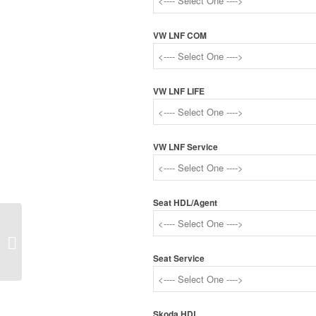
VW LNF COM
VW LNF LIFE
VW LNF Service
Seat HDL/Agent
Newsletter 2018-03
Seat Service
Skoda HDL